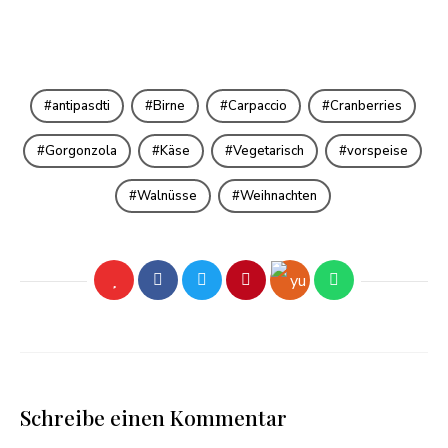
antipasdti
Birne
Carpaccio
Cranberries
Gorgonzola
Käse
Vegetarisch
vorspeise
Walnüsse
Weihnachten
Schreibe einen Kommentar