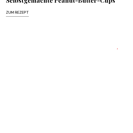
Selbstgemachte Peanut-Butter-Cups
ZUM REZEPT