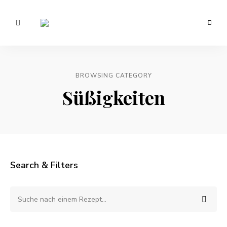
Vegetarisch
/
Anna
Veganer
Foodblog
Lee
–
gesunde
BROWSING CATEGORY
EATS.
Rezepte
Süßigkeiten
Search & Filters