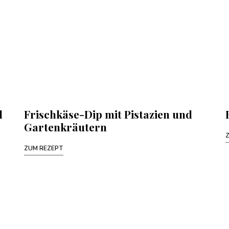
d
Frischkäse-Dip mit Pistazien und
Gartenkräutern
ZUM REZEPT