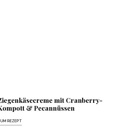
Ziegenkäsecreme mit Cranberry-
Kompott & Pecannüssen
ZUM REZEPT