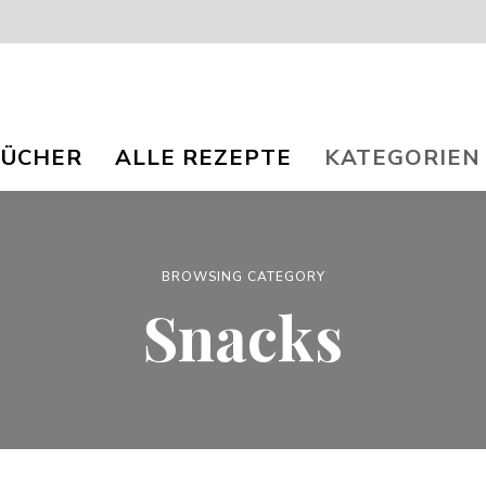
isch
nna
BÜCHER
ALLE REZEPTE
KATEGORIEN
r
og
ee
e
e
TS.
BROWSING CATEGORY
Snacks