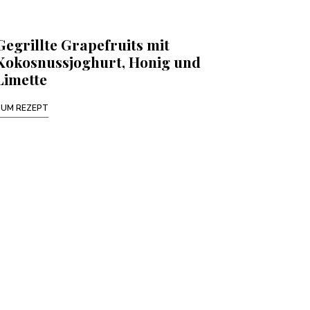
Gegrillte Grapefruits mit
Kokosnussjoghurt, Honig und
Limette
ZUM REZEPT