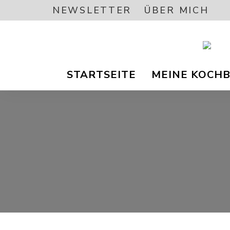
NEWSLETTER
ÜBER MICH
Vegetar
A
/
STARTSEITE
MEINE KOCH
Vegane
Foodbl
–
L
gesund
Rezept
EA