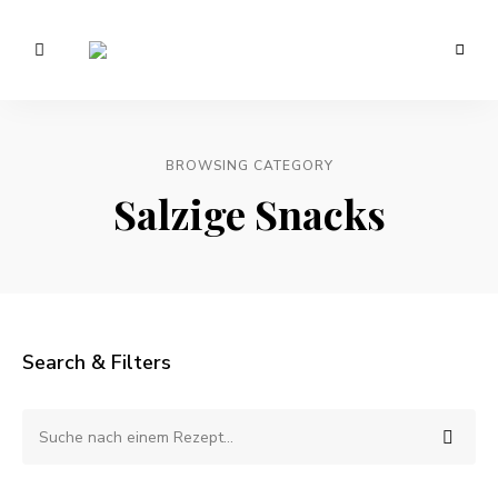
Vegetarisch
/
Anna
Veganer
Foodblog
Lee
–
gesunde
BROWSING CATEGORY
EATS.
Rezepte
Salzige Snacks
Search & Filters