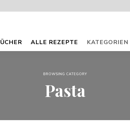
isch
nna
BÜCHER
ALLE REZEPTE
KATEGORIEN
r
og
ee
e
e
TS.
BROWSING CATEGORY
Pasta