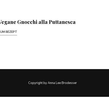
Vegane Gnocchi alla Puttanesca
ZUM REZEPT
Copyright by Anna Lee Brodesser