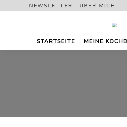
NEWSLETTER
ÜBER MICH
Vegetar
A
/
STARTSEITE
MEINE KOCH
Vegane
Foodbl
–
L
gesund
Rezept
EA