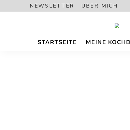
NEWSLETTER
ÜBER MICH
Vegetar
A
/
STARTSEITE
MEINE KOCH
Vegane
Foodbl
–
L
gesund
Rezept
EA