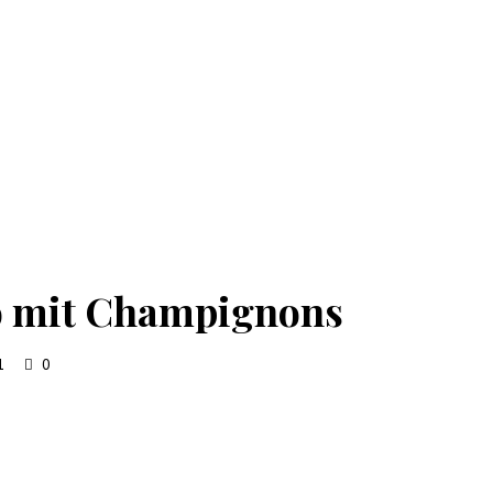
do mit Champignons
1
0