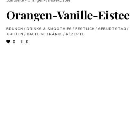
Startseite
»
Orangen-Vanille-Eistee
Orangen-Vanille-Eistee
BRUNCH
/
DRINKS & SMOOTHIES
/
FESTLICH
/
GEBURTSTAG
/
GRILLEN
/
KALTE GETRÄNKE
/
REZEPTE
0
0