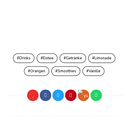
Drinks
Eistee
Getränke
Limonade
Orangen
Smoothies
Vanille