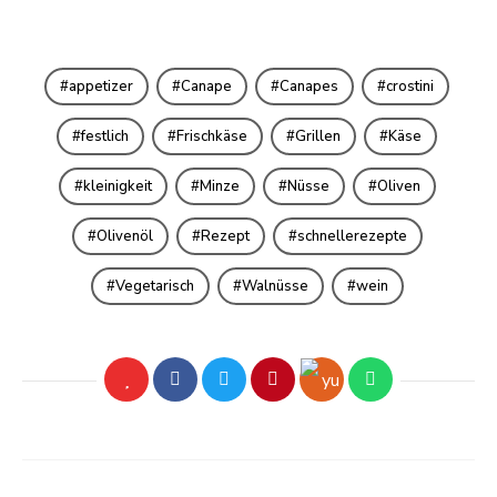
appetizer
Canape
Canapes
crostini
festlich
Frischkäse
Grillen
Käse
kleinigkeit
Minze
Nüsse
Oliven
Olivenöl
Rezept
schnellerezepte
Vegetarisch
Walnüsse
wein