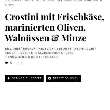
Startseite
»
Crostini mit Frischkäse, marinierten Oliven, Walnüssen &
Minze
Crostini mit Frischkäse,
marinierten Oliven,
Walnüssen & Minze
BEILAGEN
/
BRUNCH
/
FESTLICH
/
GEBURTSTAG
/
GRILLEN
/
LUNCH
/
REZEPTE
/
SALZIGES FRÜHSTÜCK
/
SANDWICHES & BROTE
/
SNACKS
5
3
SPRINGE ZU REZEPT
REZEPT DRUCKEN