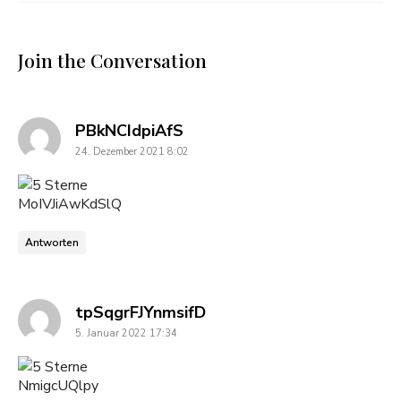
Join the Conversation
says:
PBkNCIdpiAfS
24. Dezember 2021 8:02
MoIVJiAwKdSlQ
Antworten
says:
tpSqgrFJYnmsifD
5. Januar 2022 17:34
NmigcUQlpy