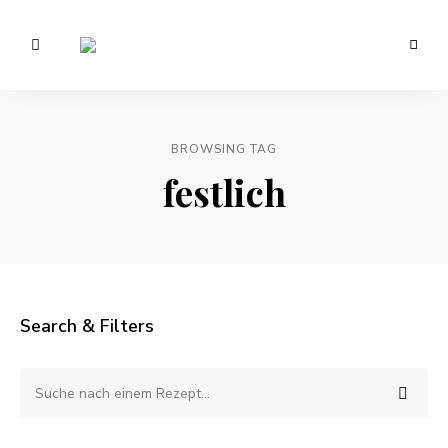
Vegetarisch
/
Anna
Veganer
Foodblog
Lee
–
gesunde
BROWSING TAG
EATS.
Rezepte
festlich
Search & Filters