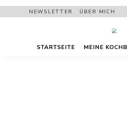
NEWSLETTER
ÜBER MICH
Vegetar
A
/
STARTSEITE
MEINE KOCH
Vegane
Foodbl
–
L
gesund
Rezept
EA