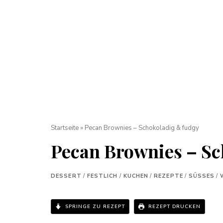
Startseite
»
Pecan Brownies – Schokoladig & fudgy
Pecan Brownies – Sc
DESSERT
/
FESTLICH
/
KUCHEN
/
REZEPTE
/
SÜSSES
/
SPRINGE ZU REZEPT
REZEPT DRUCKEN