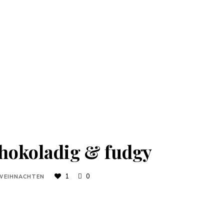
hokoladig & fudgy
1
0
WEIHNACHTEN