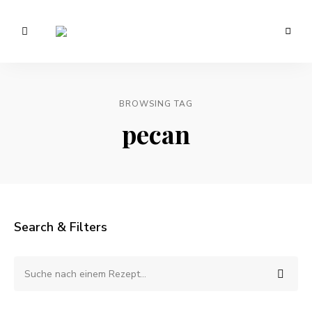
Vegetarisch
/
Anna
Veganer
Foodblog
Lee
–
gesunde
BROWSING TAG
EATS.
Rezepte
pecan
Search & Filters