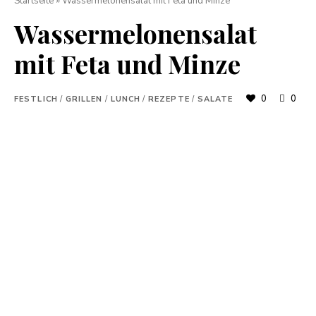
Startseite
»
Wassermelonensalat mit Feta und Minze
Wassermelonensalat
mit Feta und Minze
0
0
FESTLICH
/
GRILLEN
/
LUNCH
/
REZEPTE
/
SALATE