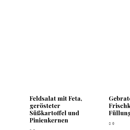
Feldsalat mit Feta,
Gebrat
gerösteter
Frisch
Süßkartoffel und
Füllun
Pinienkernen
0