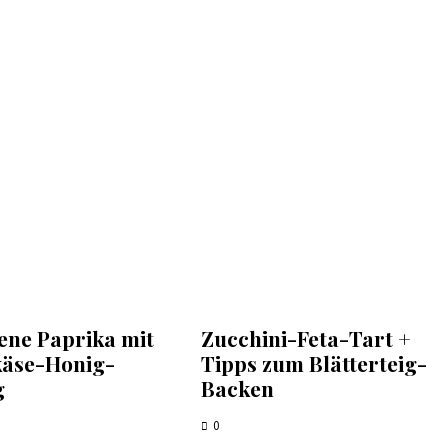
ene Paprika mit
Zucchini-Feta-Tart +
käse-Honig-
Tipps zum Blätterteig-
g
Backen
0