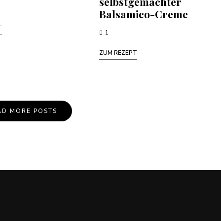
selbstgemachter
Balsamico-Creme
T
1
ZUM REZEPT
AD MORE POSTS