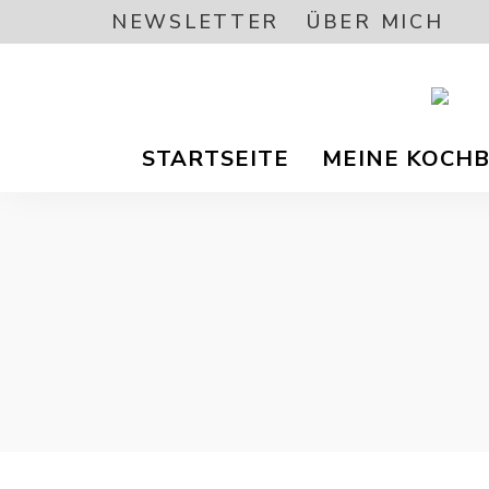
NEWSLETTER
ÜBER MICH
Vegetar
A
/
STARTSEITE
MEINE KOCH
Vegane
Foodbl
–
L
gesund
Rezept
EA