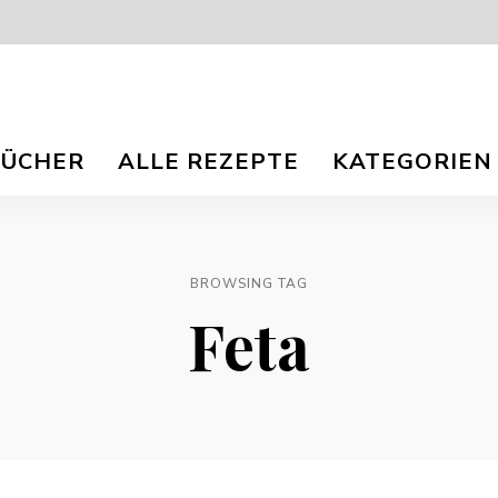
isch
nna
BÜCHER
ALLE REZEPTE
KATEGORIEN
r
og
ee
e
e
TS.
BROWSING TAG
Feta