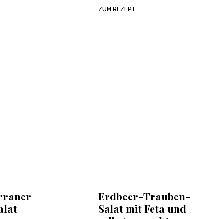
T
ZUM REZEPT
rraner
Erdbeer-Trauben-
alat
Salat mit Feta und