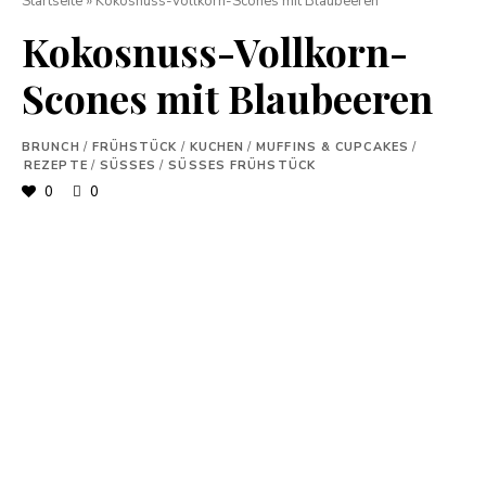
Startseite
»
Kokosnuss-Vollkorn-Scones mit Blaubeeren
Kokosnuss-Vollkorn-
Scones mit Blaubeeren
BRUNCH
/
FRÜHSTÜCK
/
KUCHEN
/
MUFFINS & CUPCAKES
/
REZEPTE
/
SÜSSES
/
SÜSSES FRÜHSTÜCK
0
0