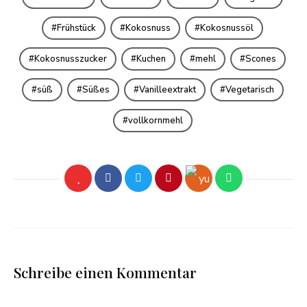
Frühstück
Kokosnuss
Kokosnussöl
Kokosnusszucker
Kuchen
mehl
Scones
süß
Süßes
Vanilleextrakt
Vegetarisch
vollkornmehl
Schreibe einen Kommentar