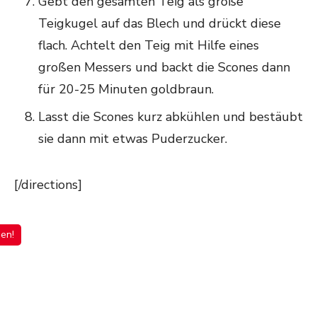
Gebt den gesamten Teig als große
Teigkugel auf das Blech und drückt diese
flach. Achtelt den Teig mit Hilfe eines
großen Messers und backt die Scones dann
für 20-25 Minuten goldbraun.
Lasst die Scones kurz abkühlen und bestäubt
sie dann mit etwas Puderzucker.
[/directions]
!
n!
en!
en!
nen!