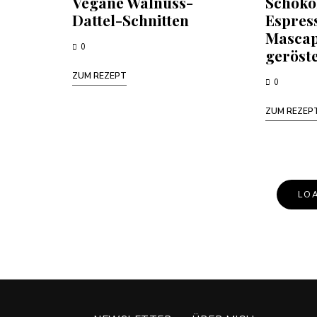
Vegane Walnuss-
Schoko
Dattel-Schnitten
Espres
Mascap
0
geröst
ZUM REZEPT
0
ZUM REZEP
LO