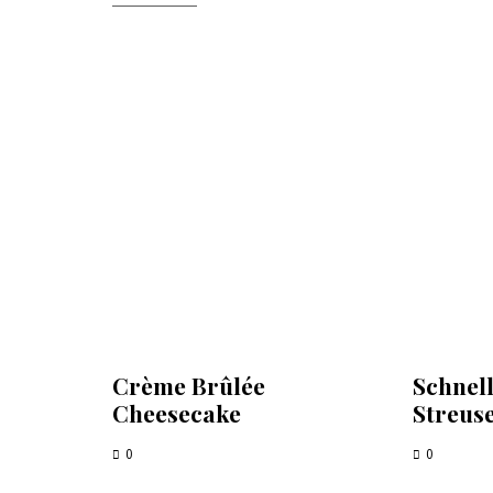
Crème Brûlée
Schnell
Cheesecake
Streus
0
0