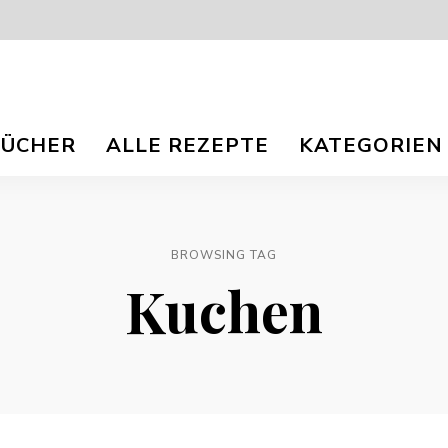
isch
nna
BÜCHER
ALLE REZEPTE
KATEGORIEN
r
og
ee
e
e
TS.
BROWSING TAG
Kuchen