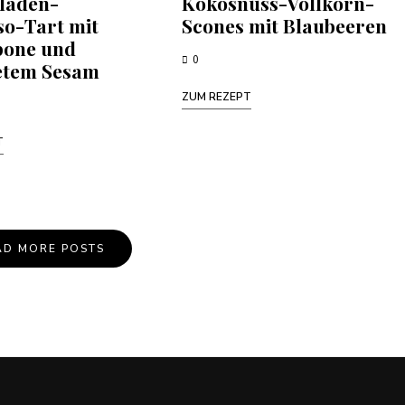
laden-
Kokosnuss-Vollkorn-
so-Tart mit
Scones mit Blaubeeren
one und
0
etem Sesam
ZUM REZEPT
T
AD MORE POSTS