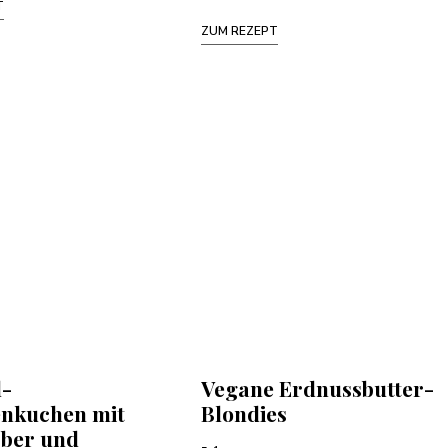
T
ZUM REZEPT
l-
Vegane Erdnussbutter-
enkuchen mit
Blondies
ber und