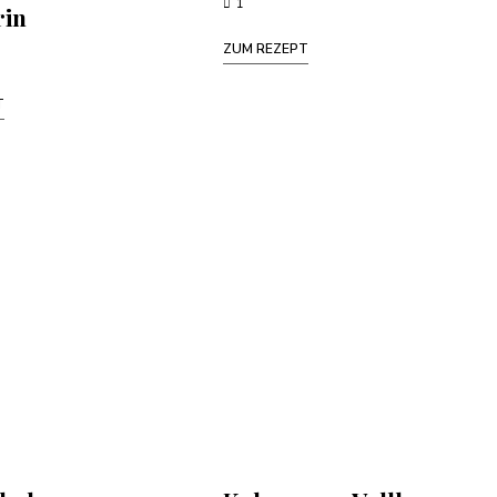
1
rin
ZUM REZEPT
T