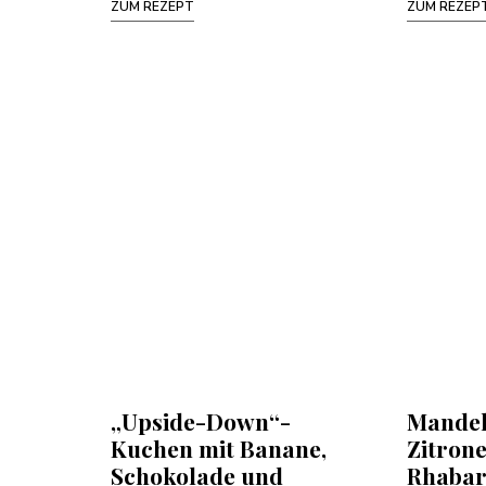
ZUM REZEPT
ZUM REZEP
„Upside-Down“-
Mande
Kuchen mit Banane,
Zitron
Schokolade und
Rhabar