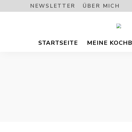
NEWSLETTER
ÜBER MICH
Vegetar
A
/
STARTSEITE
MEINE KOCH
Vegane
Foodbl
–
L
gesund
Rezept
EA