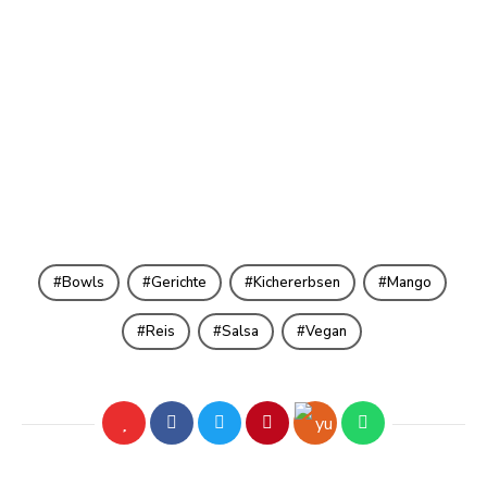
Bowls
Gerichte
Kichererbsen
Mango
Reis
Salsa
Vegan