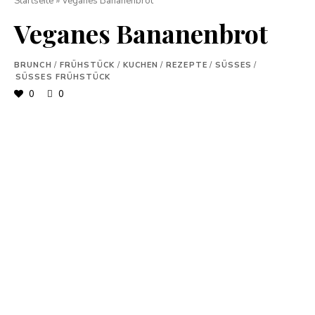
Startseite
»
Veganes Bananenbrot
Veganes Bananenbrot
BRUNCH
/
FRÜHSTÜCK
/
KUCHEN
/
REZEPTE
/
SÜSSES
/
SÜSSES FRÜHSTÜCK
0
0