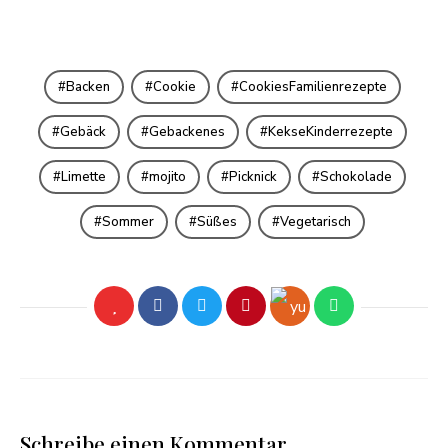
Backen
Cookie
CookiesFamilienrezepte
Gebäck
Gebackenes
KekseKinderrezepte
Limette
mojito
Picknick
Schokolade
Sommer
Süßes
Vegetarisch
Schreibe einen Kommentar