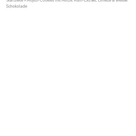
Startseite
»
Mojito-Cookies mit Minze, Rum-Extrakt, Limette & weißer
Schokolade