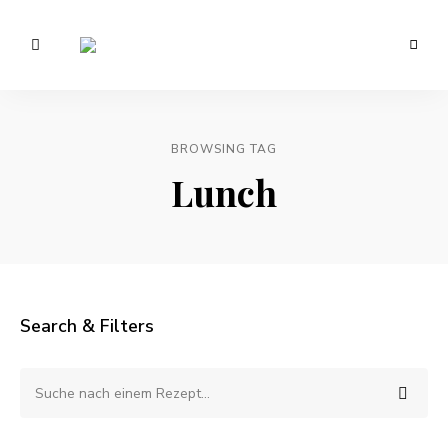
Vegetarisch
/
Anna
Veganer
Foodblog
Lee
–
gesunde
BROWSING TAG
EATS.
Rezepte
Lunch
Search & Filters