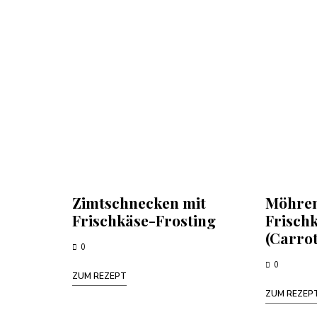
Zimtschnecken mit
Möhren
Frischkäse-Frosting
Frisch
(Carro
0
0
ZUM REZEPT
ZUM REZEP