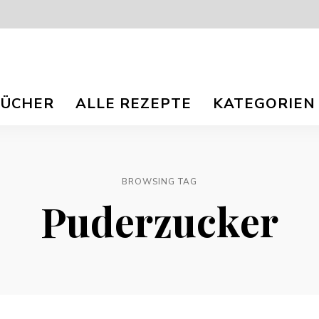
isch
nna
BÜCHER
ALLE REZEPTE
KATEGORIEN
r
og
ee
e
e
TS.
BROWSING TAG
Puderzucker