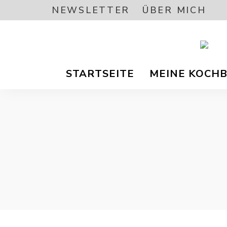
NEWSLETTER
ÜBER MICH
Vegetar
A
/
STARTSEITE
MEINE KOCH
Vegane
Foodbl
–
L
gesund
Rezept
EA