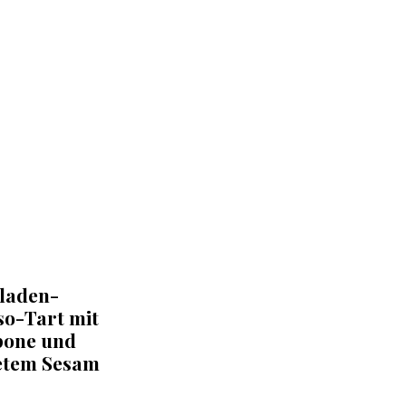
laden-
so-Tart mit
one und
etem Sesam