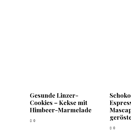
Gesunde Linzer-
Schoko
Cookies – Kekse mit
Espres
Himbeer-Marmelade
Mascap
geröst
0
0