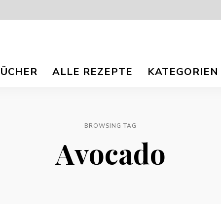
isch
nna
BÜCHER
ALLE REZEPTE
KATEGORIEN
r
og
ee
e
e
TS.
BROWSING TAG
Avocado