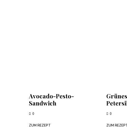
Avocado-Pesto-
Grünes
Sandwich
Petersi
0
0
ZUM REZEPT
ZUM REZEP