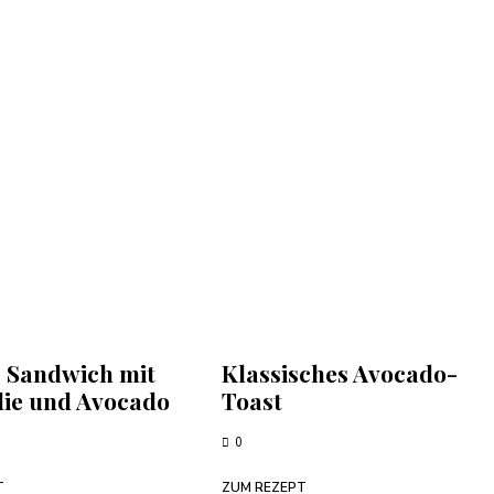
 Sandwich mit
Klassisches Avocado-
lie und Avocado
Toast
0
T
ZUM REZEPT