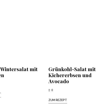
 Wintersalat mit
Grünkohl-Salat mit
en
Kichererbsen und
Avocado
0
T
ZUM REZEPT