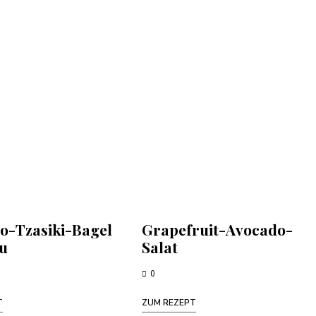
o-Tzasiki-Bagel
Grapefruit-Avocado-
fu
Salat
0
T
ZUM REZEPT