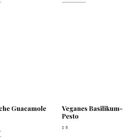
sche Guacamole
Veganes Basilikum-
Pesto
0
T