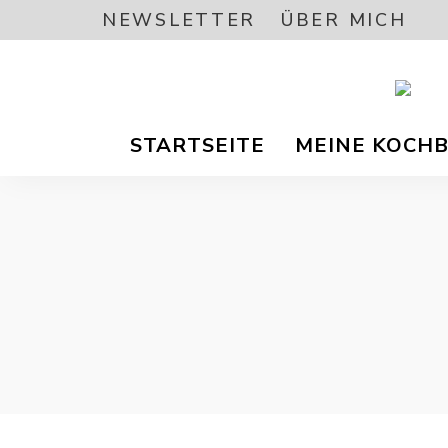
NEWSLETTER
ÜBER MICH
Vegetar
A
/
STARTSEITE
MEINE KOCH
Vegane
Foodbl
–
L
gesund
Rezept
EA