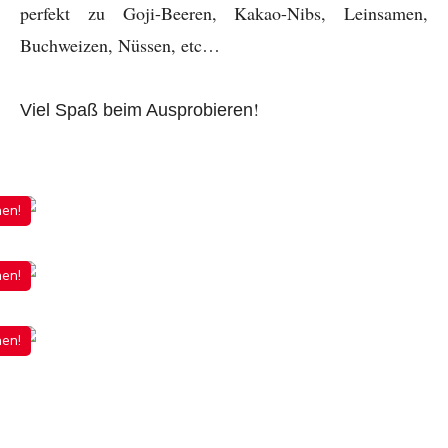
perfekt zu Goji-Beeren, Kakao-Nibs, Leinsamen,
Buchweizen, Nüssen, etc…
!
Viel Spaß beim Ausprobieren
nen!
nen!
nen!