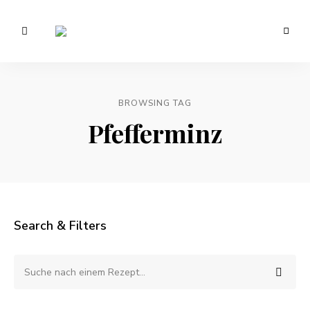
Vegetarisch
/
Anna
Veganer
Foodblog
Lee
–
gesunde
BROWSING TAG
EATS.
Rezepte
Pfefferminz
Search & Filters