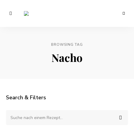
Vegetarisch
/
Anna
Veganer
Foodblog
Lee
–
gesunde
BROWSING TAG
EATS.
Rezepte
Nacho
Search & Filters