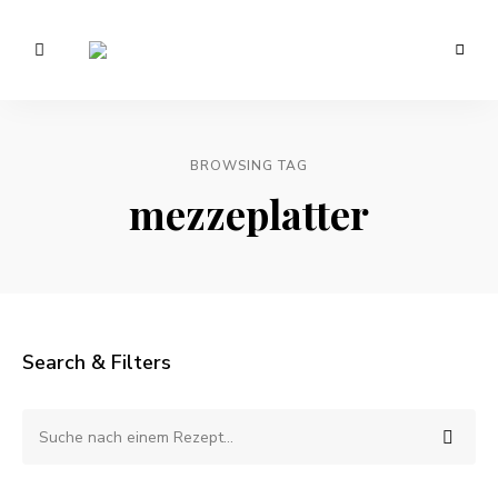
Vegetarisch
/
Anna
Veganer
Foodblog
Lee
–
gesunde
BROWSING TAG
EATS.
Rezepte
mezzeplatter
Search & Filters