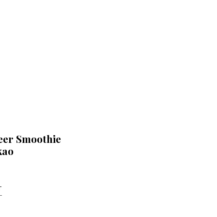
er Smoothie
kao
T