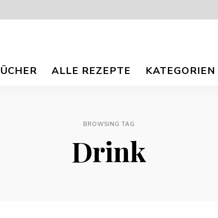
isch
nna
BÜCHER
ALLE REZEPTE
KATEGORIEN
r
og
ee
e
e
TS.
BROWSING TAG
Drink