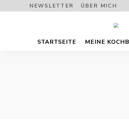
NEWSLETTER
ÜBER MICH
Vegetar
A
/
STARTSEITE
MEINE KOCH
Vegane
Foodbl
–
L
gesund
Rezept
EA