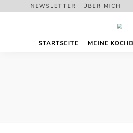
NEWSLETTER
ÜBER MICH
Vegetar
A
/
STARTSEITE
MEINE KOCH
Vegane
Foodbl
–
L
gesund
Rezept
EA