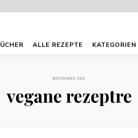
isch
nna
BÜCHER
ALLE REZEPTE
KATEGORIEN
r
og
ee
e
e
TS.
BROWSING TAG
vegane rezeptre