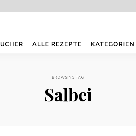
isch
nna
BÜCHER
ALLE REZEPTE
KATEGORIEN
r
og
ee
e
e
TS.
BROWSING TAG
Salbei