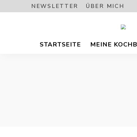
NEWSLETTER
ÜBER MICH
Vegetar
A
/
STARTSEITE
MEINE KOCH
Vegane
Foodbl
–
L
gesund
Rezept
EA