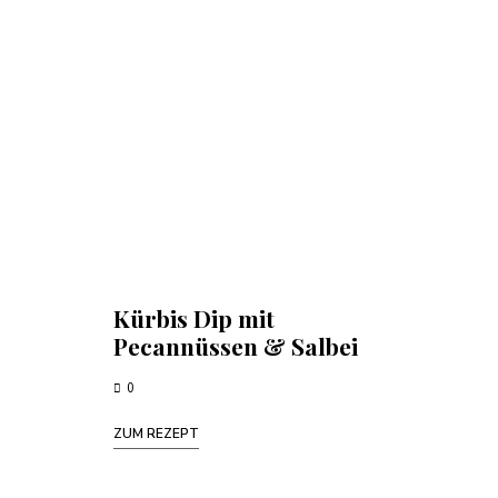
Kürbis Dip mit
Pecannüssen & Salbei
0
ZUM REZEPT