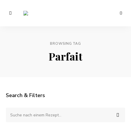
Vegetarisch
/
Anna
Veganer
Foodblog
Lee
–
gesunde
BROWSING TAG
EATS.
Rezepte
Parfait
Search & Filters