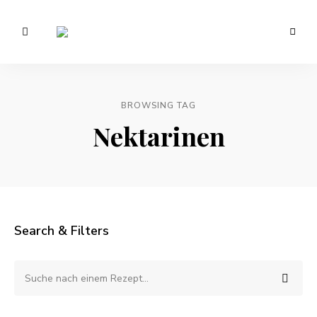
Vegetarisch
/
Anna
Veganer
Foodblog
Lee
–
gesunde
BROWSING TAG
EATS.
Rezepte
Nektarinen
Search & Filters