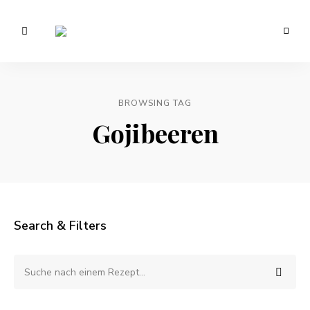
Vegetarisch
/
Anna
Veganer
Foodblog
Lee
–
gesunde
BROWSING TAG
EATS.
Rezepte
Gojibeeren
Search & Filters