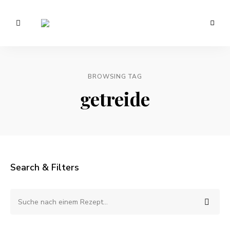
Vegetarisch
/
Anna
Veganer
Foodblog
Lee
–
gesunde
BROWSING TAG
EATS.
Rezepte
getreide
Search & Filters