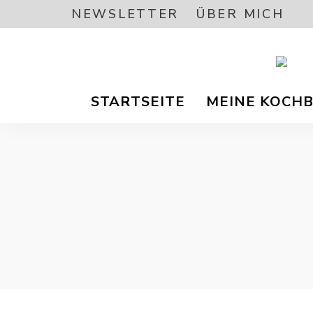
NEWSLETTER
ÜBER MICH
Vegetar
A
/
STARTSEITE
MEINE KOCH
Vegane
Foodbl
–
L
gesund
Rezept
EA