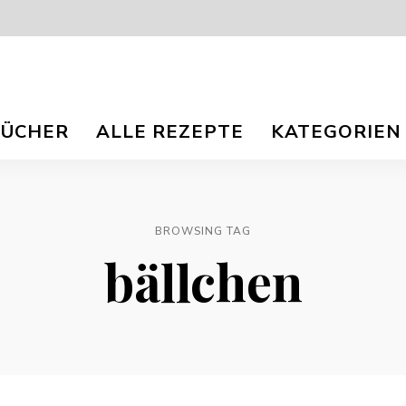
isch
nna
BÜCHER
ALLE REZEPTE
KATEGORIEN
r
og
ee
e
e
TS.
BROWSING TAG
bällchen