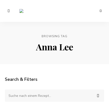
Vegetarisch
/
Anna
Veganer
Foodblog
Lee
–
gesunde
BROWSING TAG
EATS.
Rezepte
Anna Lee
Search & Filters