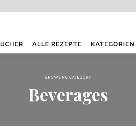
isch
nna
BÜCHER
ALLE REZEPTE
KATEGORIEN
r
og
ee
e
e
TS.
BROWSING CATEGORY
Beverages