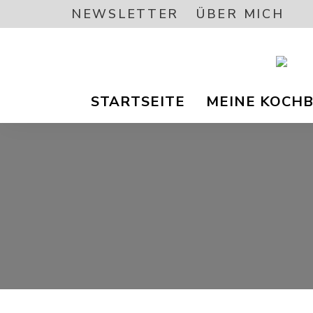
NEWSLETTER
ÜBER MICH
Vegetar
A
/
STARTSEITE
MEINE KOCH
Vegane
Foodbl
–
L
gesund
Rezept
EA